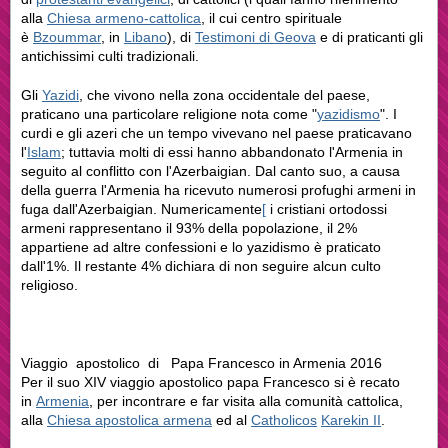
alla
Chiesa armeno-cattolica
, il cui centro spirituale
è
Bzoummar
, in
Libano
), di
Testimoni di Geova
e di praticanti gli
antichissimi culti tradizionali.
Gli
Yazidi
, che vivono nella zona occidentale del paese,
praticano una particolare religione nota come "
yazidismo
". I
curdi e gli azeri che un tempo vivevano nel paese praticavano
l'
Islam
; tuttavia molti di essi hanno abbandonato l'Armenia in
seguito al conflitto con l'Azerbaigian. Dal canto suo, a causa
della guerra l'Armenia ha ricevuto numerosi profughi armeni in
fuga dall'Azerbaigian. Numericamente
[
i cristiani ortodossi
armeni rappresentano il 93% della popolazione, il 2%
appartiene ad altre confessioni e lo yazidismo è praticato
dall'1%. Il restante 4% dichiara di non seguire alcun culto
religioso.
Viaggio apostolico di Papa Francesco in Armenia 2016
Per il suo XIV viaggio apostolico papa Francesco si è recato
in
Armenia
, per incontrare e far visita alla comunità cattolica,
alla
Chiesa apostolica armena
ed al
Catholicos
Karekin II
.