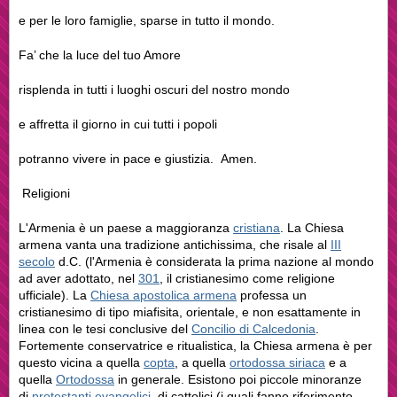
e per le loro famiglie, sparse in tutto il mondo.
Fa’ che la luce del tuo Amore
risplenda in tutti i luoghi oscuri del nostro mondo
e affretta il giorno in cui tutti i popoli
potranno vivere in pace e giustizia. Amen.
Religioni
L'Armenia è un paese a maggioranza
cristiana
. La Chiesa
armena vanta una tradizione antichissima, che risale al
III
secolo
d.C. (l'Armenia è considerata la prima nazione al mondo
ad aver adottato, nel
301
, il cristianesimo come religione
ufficiale). La
Chiesa apostolica armena
professa un
cristianesimo di tipo miafisita, orientale, e non esattamente in
linea con le tesi conclusive del
Concilio di Calcedonia
.
Fortemente conservatrice e ritualistica, la Chiesa armena è per
questo vicina a quella
copta
, a quella
ortodossa siriaca
e a
quella
Ortodossa
in generale. Esistono poi piccole minoranze
di
protestanti evangelici
, di cattolici (i quali fanno riferimento