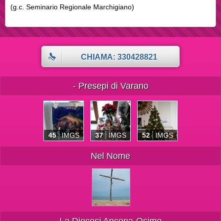
(g.c. Seminario Regionale Marchigiano)
CHIAMA: 330428821
- Presepi di Varano
45
IMGS
37
IMGS
52
IMGS
Nel Nome