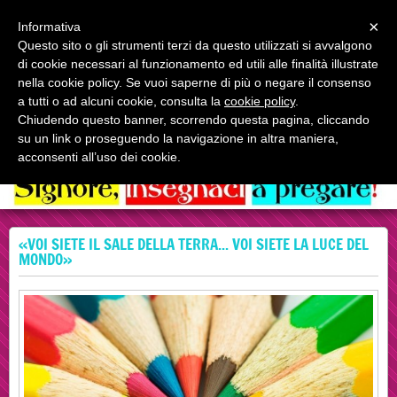
Menu
×
Informativa
Questo sito o gli strumenti terzi da questo utilizzati si avvalgono
di cookie necessari al funzionamento ed utili alle finalità illustrate
nella cookie policy. Se vuoi saperne di più o negare il consenso
a tutti o ad alcuni cookie, consulta la
cookie policy
.
Chiudendo questo banner, scorrendo questa pagina, cliccando
Fate discepoli tutti i popoli
su un link o proseguendo la navigazione in altra maniera,
Il Vangelo online
acconsenti all’uso dei cookie.
«VOI SIETE IL SALE DELLA TERRA... VOI SIETE LA LUCE DEL
MONDO»